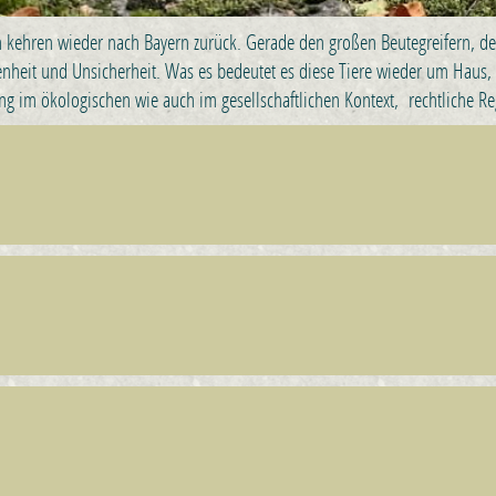
en kehren wieder nach Bayern zurück. Gerade den großen Beutegreifern, de
enheit und Unsicherheit. Was es bedeutet es diese Tiere wieder um Haus, 
ung im ökologischen wie auch im gesellschaftlichen Kontext, rechtliche 